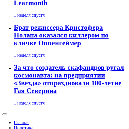
Learmonth
1 неделя спустя
Брат режиссера Кристофера
Нолана оказался киллером по
кличке Оппенгеймер
1 неделя спустя
За что создатель скафандров ругал
космонавта: на предприятии
«Звезда» отпраздновали 100-летие
Гая Северина
1 неделя спустя
Главная
Политика