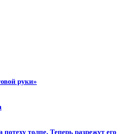
товой руки»
а
 потеху толпе. Теперь разрежут его