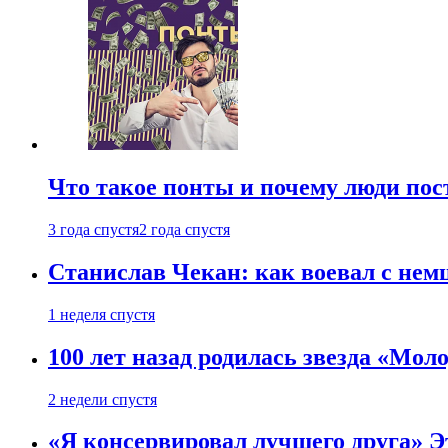
Что такое понты и почему люди по
3 года спустя
2 года спустя
Станислав Чекан: как воевал с не
1 неделя спустя
100 лет назад родилась звезда «Мо
2 недели спустя
«Я консервировал лучшего друга» Эт