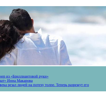
онер из «Бриллиантовой руки»
вчат» Инна Макарова
ека резал людей на потеху толпе. Теперь разрежут его