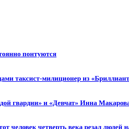
стоянно понтуются
мцами таксист-милиционер из «Бриллиан
лодой гвардии» и «Девчат» Инна Макаров
от человек четверть века резал людей на