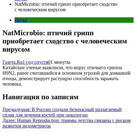
NatMicrobio: птичий грипп приобретает сходство
с человеческим вирусом
Наука
NatMicrobio: птичий грипп
приобретает сходство с человеческим
вирусом
Газета.Ru
1 год спустя
0
1 минуты
Китайские ученые выяснили, что вирус птичьего гриппа
H9N2, ранее считавшийся в основном угрозой для домашней
птицы, демонстрирует растущую способность заражать
человека.
Навигация по записям
Предыдущая:
В России создали безопасный разлагаемый
сплав для лечения костей при онкологии
Далее:
Human Reproduction: травмы детства связаны с риском
развития эндометриоза