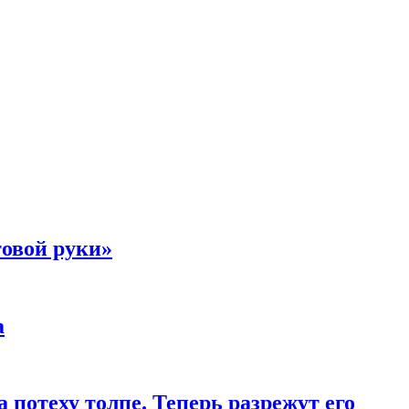
товой руки»
а
 потеху толпе. Теперь разрежут его