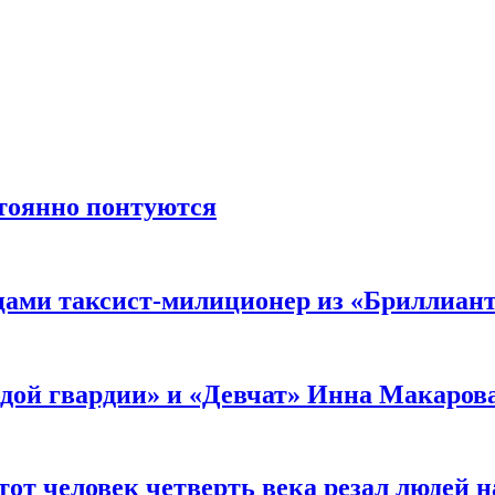
стоянно понтуются
мцами таксист-милиционер из «Бриллиан
лодой гвардии» и «Девчат» Инна Макаров
от человек четверть века резал людей на