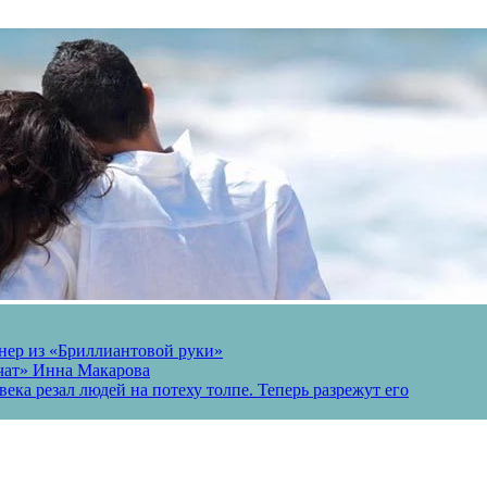
онер из «Бриллиантовой руки»
вчат» Инна Макарова
ека резал людей на потеху толпе. Теперь разрежут его