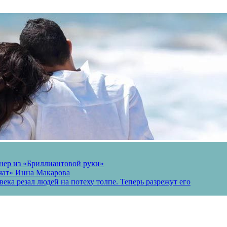
онер из «Бриллиантовой руки»
вчат» Инна Макарова
ека резал людей на потеху толпе. Теперь разрежут его