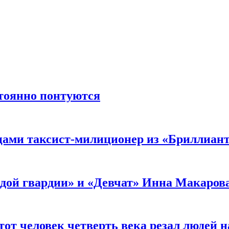
стоянно понтуются
мцами таксист-милиционер из «Бриллиан
лодой гвардии» и «Девчат» Инна Макаров
от человек четверть века резал людей на