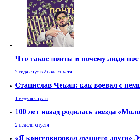
Что такое понты и почему люди по
3 года спустя
2 года спустя
Станислав Чекан: как воевал с не
1 неделя спустя
100 лет назад родилась звезда «Мо
2 недели спустя
«Я консервировал лучшего друга» Эт