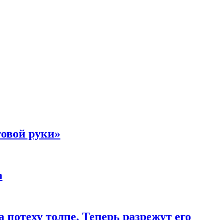
товой руки»
а
 потеху толпе. Теперь разрежут его