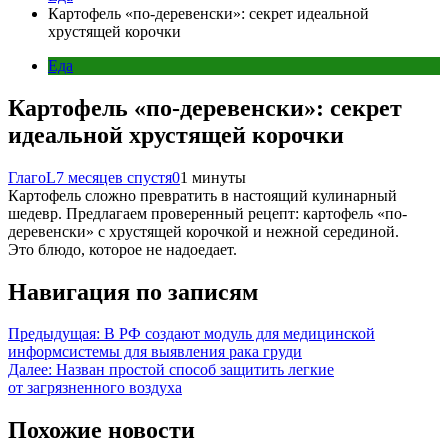
Картофель «по-деревенски»: секрет идеальной
хрустящей корочки
Еда
Картофель «по-деревенски»: секрет
идеальной хрустящей корочки
ГлагоL
7 месяцев спустя
0
1 минуты
Картофель сложно превратить в настоящий кулинарный
шедевр. Предлагаем проверенный рецепт: картофель «по-
деревенски» с хрустящей корочкой и нежной серединой.
Это блюдо, которое не надоедает.
Навигация по записям
Предыдущая:
В РФ создают модуль для медицинской
информсистемы для выявления рака груди
Далее:
Назван простой способ защитить легкие
от загрязненного воздуха
Похожие новости