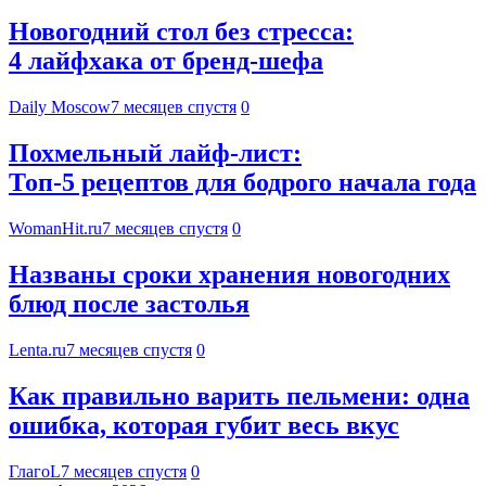
Новогодний стол без стресса:
4 лайфхака от бренд-шефа
Daily Moscow
7 месяцев спустя
0
Похмельный лайф-лист:
Топ-5 рецептов для бодрого начала года
WomanHit.ru
7 месяцев спустя
0
Названы сроки хранения новогодних
блюд после застолья
Lenta.ru
7 месяцев спустя
0
Как правильно варить пельмени: одна
ошибка, которая губит весь вкус
ГлагоL
7 месяцев спустя
0