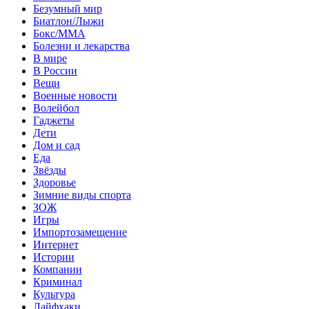
Безумный мир
Биатлон/Лыжи
Бокс/MMA
Болезни и лекарства
В мире
В России
Вещи
Военные новости
Волейбол
Гаджеты
Дети
Дом и сад
Еда
Звёзды
Здоровье
Зимние виды спорта
ЗОЖ
Игры
Импортозамещение
Интернет
Истории
Компании
Криминал
Культура
Лайфхаки