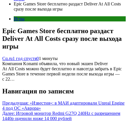
Epic Games Store бесплатно раздаст Deliver At All Costs
сразу после выхода игры
Игры
Epic Games Store бесплатно раздаст
Deliver At All Costs сразу после выхода
игры
Cq.ru
1 год спустя
0
1 минуты
Компания Konami объявила, что новый экшен Deliver
At All Costs можно будет бесплатно и навсегда забрать в Epic
Games Store в течение первой недели после выхода игры —
с 22…
Навигация по записям
Предыдущая:
«Известия»: в МАИ адаптировали Unreal Engine
4 под ОС «Аврора»
Далее:
Игровой монитор Redmi G27Q 240Hz с разрешением
1440p оценили ниже 14 000 рублей