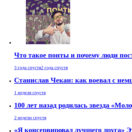
Что такое понты и почему люди по
3 года спустя
2 года спустя
Станислав Чекан: как воевал с не
1 неделя спустя
100 лет назад родилась звезда «Мо
2 недели спустя
«Я консервировал лучшего друга» Эт