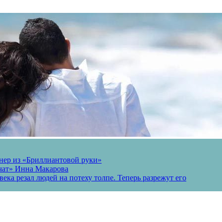
онер из «Бриллиантовой руки»
вчат» Инна Макарова
ека резал людей на потеху толпе. Теперь разрежут его