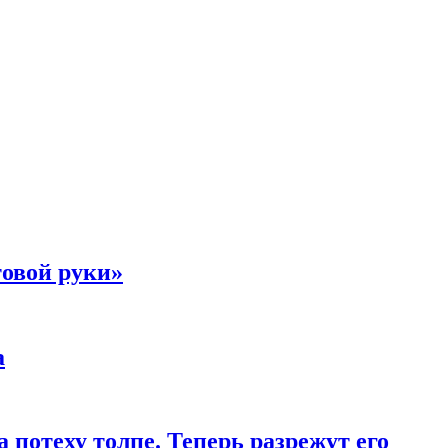
товой руки»
а
 потеху толпе. Теперь разрежут его