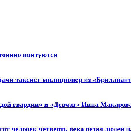
стоянно понтуются
мцами таксист-милиционер из «Бриллиан
лодой гвардии» и «Девчат» Инна Макаров
от человек четверть века резал людей на