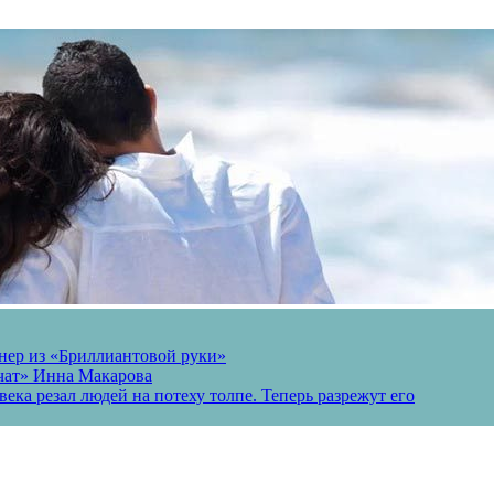
онер из «Бриллиантовой руки»
вчат» Инна Макарова
ека резал людей на потеху толпе. Теперь разрежут его