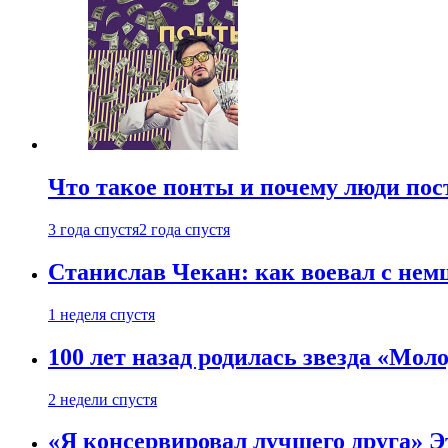
Что такое понты и почему люди по
3 года спустя
2 года спустя
Станислав Чекан: как воевал с не
1 неделя спустя
100 лет назад родилась звезда «Мо
2 недели спустя
«Я консервировал лучшего друга» Эт