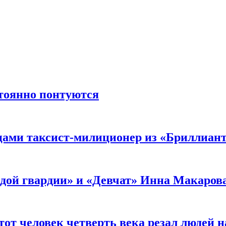
стоянно понтуются
мцами таксист-милиционер из «Бриллиан
лодой гвардии» и «Девчат» Инна Макаров
от человек четверть века резал людей на