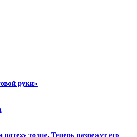
товой руки»
а
 потеху толпе. Теперь разрежут его