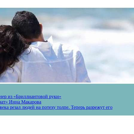
онер из «Бриллиантовой руки»
вчат» Инна Макарова
ека резал людей на потеху толпе. Теперь разрежут его