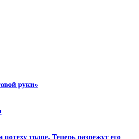
товой руки»
а
 потеху толпе. Теперь разрежут его