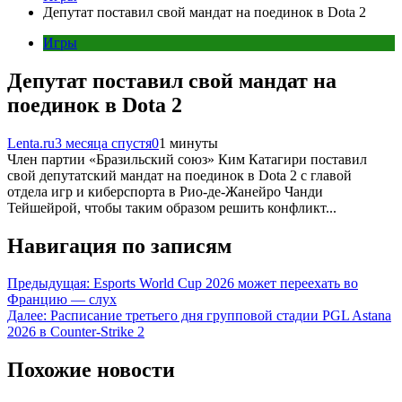
Депутат поставил свой мандат на поединок в Dota 2
Игры
Депутат поставил свой мандат на
поединок в Dota 2
Lenta.ru
3 месяца спустя
0
1 минуты
Член партии «Бразильский союз» Ким Катагири поставил
свой депутатский мандат на поединок в Dota 2 с главой
отдела игр и киберспорта в Рио-де-Жанейро Чанди
Тейшейрой, чтобы таким образом решить конфликт...
Навигация по записям
Предыдущая:
Esports World Cup 2026 может переехать во
Францию — слух
Далее:
Расписание третьего дня групповой стадии PGL Astana
2026 в Counter-Strike 2
Похожие новости