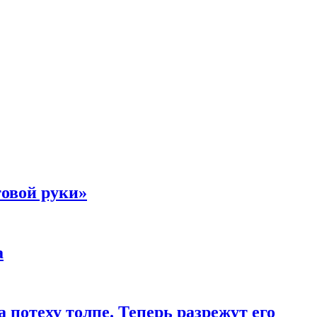
товой руки»
а
 потеху толпе. Теперь разрежут его