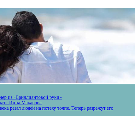
онер из «Бриллиантовой руки»
вчат» Инна Макарова
ека резал людей на потеху толпе. Теперь разрежут его