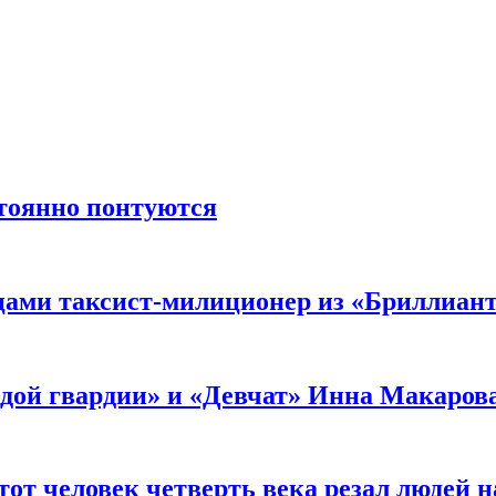
стоянно понтуются
мцами таксист-милиционер из «Бриллиан
лодой гвардии» и «Девчат» Инна Макаров
от человек четверть века резал людей на