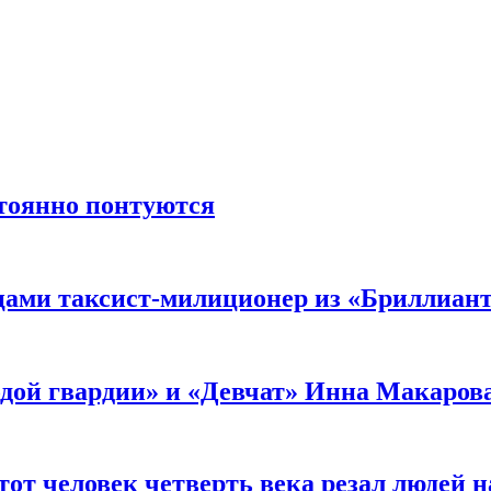
стоянно понтуются
мцами таксист-милиционер из «Бриллиан
лодой гвардии» и «Девчат» Инна Макаров
от человек четверть века резал людей на