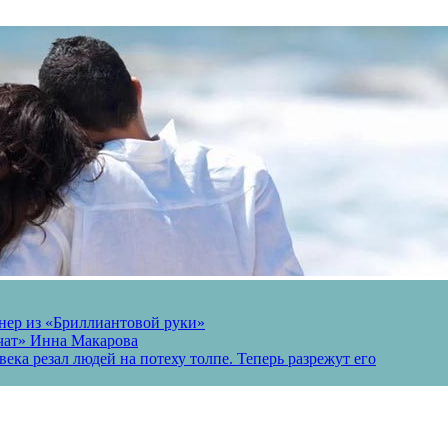
онер из «Бриллиантовой руки»
вчат» Инна Макарова
ека резал людей на потеху толпе. Теперь разрежут его