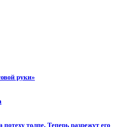
товой руки»
а
 потеху толпе. Теперь разрежут его