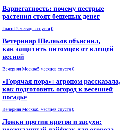
Вариегатность: почему пестрые
растения стоят бешеных денег
ГлагоL
5 месяцев спустя
0
Ветеринар Шеляков объяснил,
как защитить питомцев от клещей
весной
Вечерняя Москва
5 месяцев спустя
0
«Горячая пора»: агроном рассказала,
как подготовить огород к весенней
посадке
Вечерняя Москва
5 месяцев спустя
0
Ложки против кротов и засухи:
неожиданный лайфхак для огорода