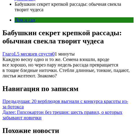
Бабушкин секрет крепкой рассады: обычная свекла
творит чудеса
Дом и сад
Бабушкин секрет крепкой рассады:
обычная свекла творит чудеса
ГлагоL
5 месяцев спустя
0
1 минуты
Каждую весну одно и то же. Семена взошли, вроде
все хорошо, но через пару недель рассада превращается
в тощие бледные ниточки. Стебли длинные, тонкие, падают,
листья желтеют. Знакомо?
Навигация по записям
Предыдущая:
20 верблюдов выгнали с конкурса красоты из-
за ботокса
Далее:
Гипсокартон без трещин: шесть правил, о которых
забывают новички
Похожие новости