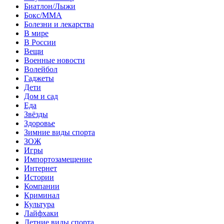
Биатлон/Лыжи
Бокс/MMA
Болезни и лекарства
В мире
В России
Вещи
Военные новости
Волейбол
Гаджеты
Дети
Дом и сад
Еда
Звёзды
Здоровье
Зимние виды спорта
ЗОЖ
Игры
Импортозамещение
Интернет
Истории
Компании
Криминал
Культура
Лайфхаки
Летние виды спорта