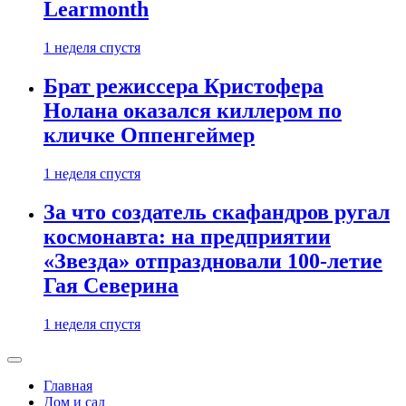
Learmonth
1 неделя спустя
Брат режиссера Кристофера
Нолана оказался киллером по
кличке Оппенгеймер
1 неделя спустя
За что создатель скафандров ругал
космонавта: на предприятии
«Звезда» отпраздновали 100-летие
Гая Северина
1 неделя спустя
Главная
Дом и сад