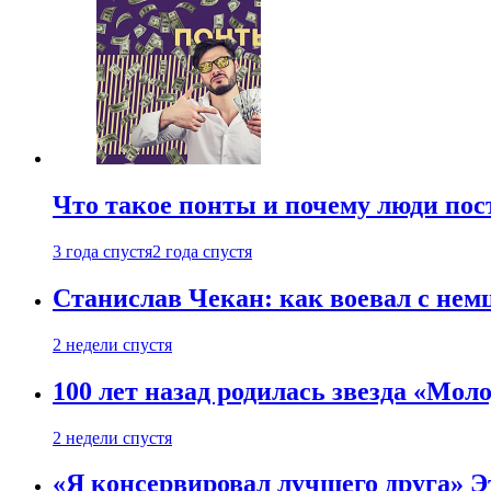
Что такое понты и почему люди по
3 года спустя
2 года спустя
Станислав Чекан: как воевал с не
2 недели спустя
100 лет назад родилась звезда «Мо
2 недели спустя
«Я консервировал лучшего друга» Эт