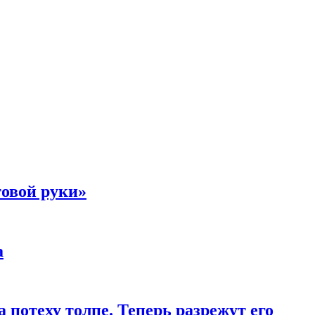
товой руки»
а
 потеху толпе. Теперь разрежут его