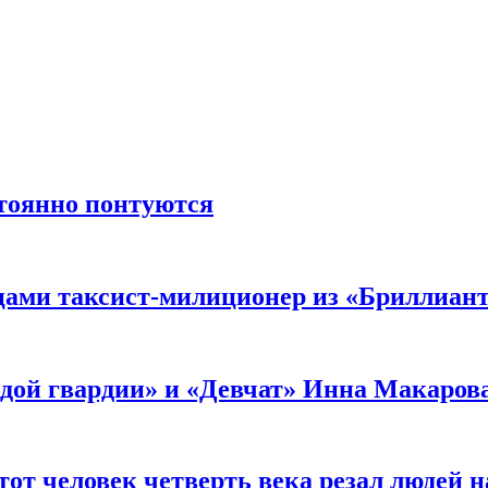
стоянно понтуются
мцами таксист-милиционер из «Бриллиан
лодой гвардии» и «Девчат» Инна Макаров
от человек четверть века резал людей на