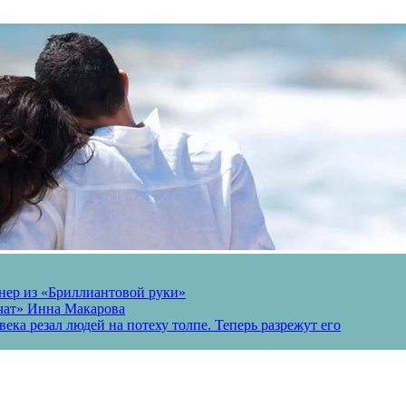
онер из «Бриллиантовой руки»
вчат» Инна Макарова
ека резал людей на потеху толпе. Теперь разрежут его