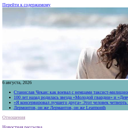
Перейти к содержимому
6 августа, 2026
Станислав Чекан: как воевал с немцами таксист-милици
100 лет назад родилась звезда «Молодой гвардии» и «Де
«Я консервировал лучшего друга» Этот человек четверть в
Лермонтов, он же Лермантов, он же Learmonth
Отношения
Новостная рассылка