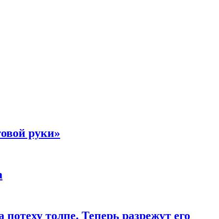
товой руки»
а
 потеху толпе. Теперь разрежут его