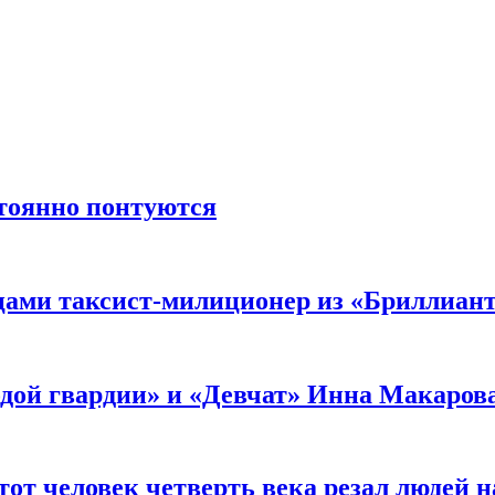
стоянно понтуются
мцами таксист-милиционер из «Бриллиан
лодой гвардии» и «Девчат» Инна Макаров
от человек четверть века резал людей на