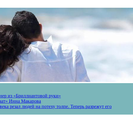
онер из «Бриллиантовой руки»
вчат» Инна Макарова
ека резал людей на потеху толпе. Теперь разрежут его