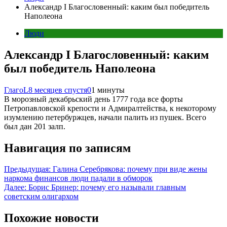
Александр I Благословенный: каким был победитель
Наполеона
Люди
Александр I Благословенный: каким
был победитель Наполеона
ГлагоL
8 месяцев спустя
0
1 минуты
В морозный декабрьский день 1777 года все форты
Петропавловской крепости и Адмиралтейства, к некоторому
изумлению петербуржцев, начали палить из пушек. Всего
был дан 201 залп.
Навигация по записям
Предыдущая:
Галина Серебрякова: почему при виде жены
наркома финансов люди падали в обморок
Далее:
Борис Бринер: почему его называли главным
советским олигархом
Похожие новости