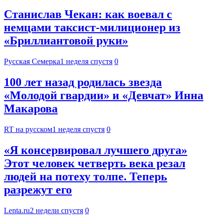
Станислав Чекан: как воевал с
немцами таксист-милиционер из
«Бриллиантовой руки»
Русская Семерка
1 неделя спустя
0
100 лет назад родилась звезда
«Молодой гвардии» и «Девчат» Инна
Макарова
RT на русском
1 неделя спустя
0
«Я консервировал лучшего друга»
Этот человек четверть века резал
людей на потеху толпе. Теперь
разрежут его
Lenta.ru
2 недели спустя
0