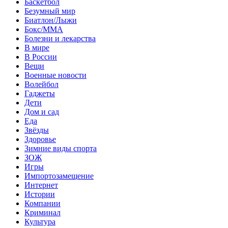
Баскетбол
Безумный мир
Биатлон/Лыжи
Бокс/MMA
Болезни и лекарства
В мире
В России
Вещи
Военные новости
Волейбол
Гаджеты
Дети
Дом и сад
Еда
Звёзды
Здоровье
Зимние виды спорта
ЗОЖ
Игры
Импортозамещение
Интернет
Истории
Компании
Криминал
Культура