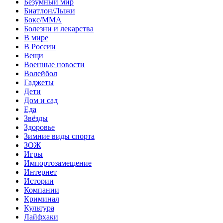
Безумный мир
Биатлон/Лыжи
Бокс/MMA
Болезни и лекарства
В мире
В России
Вещи
Военные новости
Волейбол
Гаджеты
Дети
Дом и сад
Еда
Звёзды
Здоровье
Зимние виды спорта
ЗОЖ
Игры
Импортозамещение
Интернет
Истории
Компании
Криминал
Культура
Лайфхаки