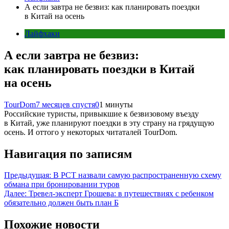
А если завтра не безвиз: как планировать поездки
в Китай на осень
Лайфхаки
А если завтра не безвиз:
как планировать поездки в Китай
на осень
TourDom
7 месяцев спустя
0
1 минуты
Российские туристы, привыкшие к безвизовому въезду
в Китай, уже планируют поездки в эту страну на грядущую
осень. И оттого у некоторых читаталей TourDom.
Навигация по записям
Предыдущая:
В РСТ назвали самую распространенную схему
обмана при бронировании туров
Далее:
Тревел-эксперт Грошева: в путешествиях с ребенком
обязательно должен быть план Б
Похожие новости