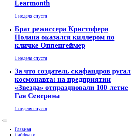
Learmonth
1 неделя спустя
Брат режиссера Кристофера
Нолана оказался киллером по
кличке Оппенгеймер
1 неделя спустя
За что создатель скафандров ругал
космонавта: на предприятии
«Звезда» отпраздновали 100-летие
Гая Северина
1 неделя спустя
Главная
Лайфхаки